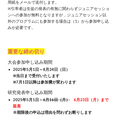
用紙をメールで送付します。
※引率者は生徒の発表の有無に関わらずジュニアセッショ
ンへの参加が無料となりますが，ジュニアセッション以
外のプログラムにも参加する場合は（1）から参加申し込
みが必要です。
重要な締め切り
大会
参加申し込み期間
202
5
年
5
月1日～
8
月
24
日（
日
）
※
当日まで受付いたします
※7月1日以降は参加費が変わります
研究
発表申し込み期間
202
5
年
5
月1日～
6
月
16
日（
月
）
6月23日（月）
まで
延長
※期限後の申込は理由を問わずお断りします