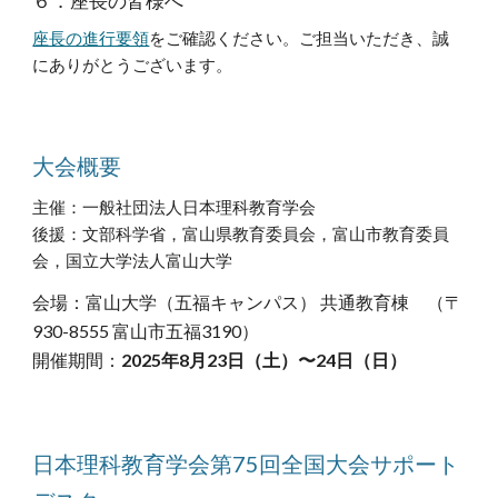
６．座長の皆様へ
座長の進行要領
をご確認ください。ご担当いただき、誠
にありがとうございます。
大会概要
主催：一般社団法人日本理科教育学会
後援：
文部科学省
，
富山県教育委員会，富山市教育委員
会，国立大学法人富山大学
会場：
富山大学（五福キャンパス） 共通教育棟 （〒
930-8555 富山市五福3190）
開催期間：
202
5
年
8
月
23
日（土）〜
24
日（日）
日本理科教育学会第75回全国大会サポート