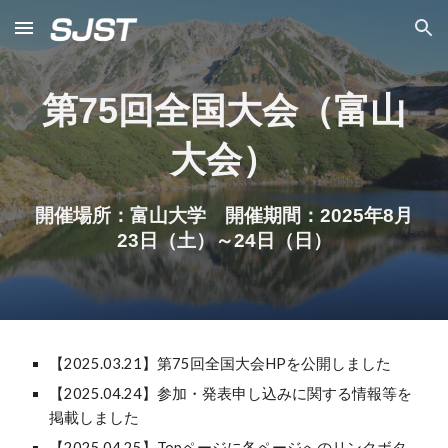
Skip to main content
Skip to navigation
第7
5
回全国大会（
富山
大会）
開催場所：
富山
大学 開催期間：202
5
年
8
月
23
日（土）～
24
日（日）
【202
5
.03.
21
】第7
5
回全国大会HPを公開しました
【2025.04.24】参加・発表申し込みに関する情報等を
掲載しました
【2025.04.25】Topページに各ページへのリンクボタ