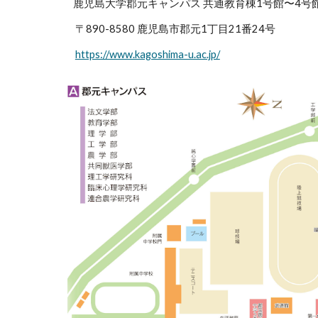
鹿児島大学郡元キャンパス 共通教育棟1号館〜4号
〒890-8580 鹿児島市郡元1丁目21番24号
https://www.kagoshima-u.ac.jp/